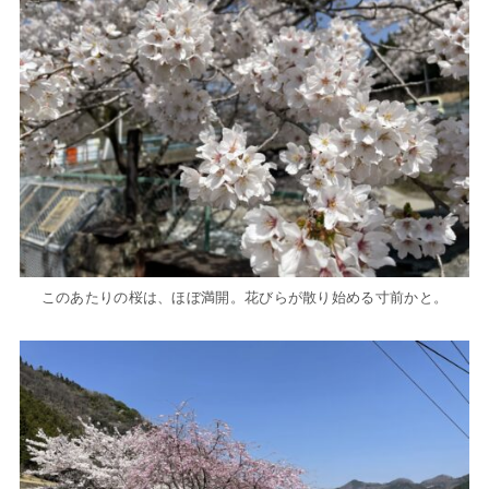
このあたりの桜は、ほぼ満開。花びらが散り始める寸前かと。