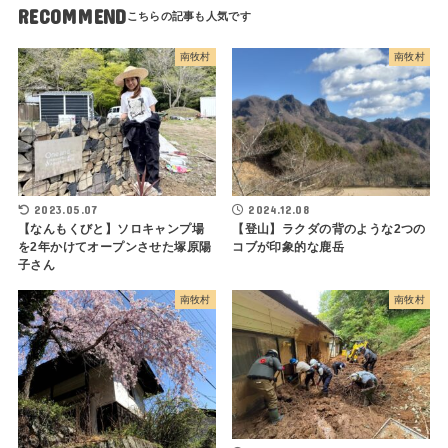
RECOMMEND
南牧村
南牧村
2023.05.07
2024.12.08
【なんもくびと】ソロキャンプ場
【登山】ラクダの背のような2つの
を2年かけてオープンさせた塚原陽
コブが印象的な鹿岳
子さん
南牧村
南牧村