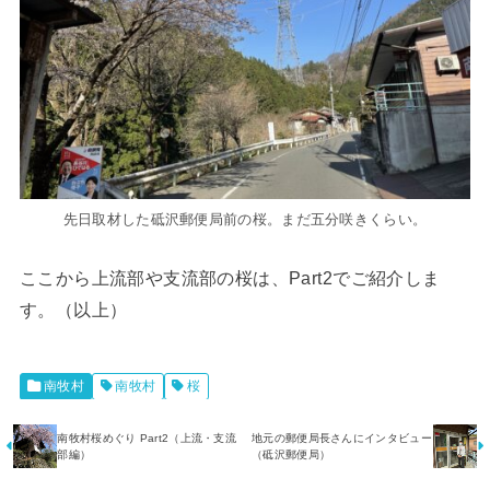
先日取材した砥沢郵便局前の桜。まだ五分咲きくらい。
ここから上流部や支流部の桜は、Part2でご紹介しま
す。（以上）
南牧村
南牧村
桜
南牧村桜めぐり Part2（上流・支流
地元の郵便局長さんにインタビュー
部編）
（砥沢郵便局）