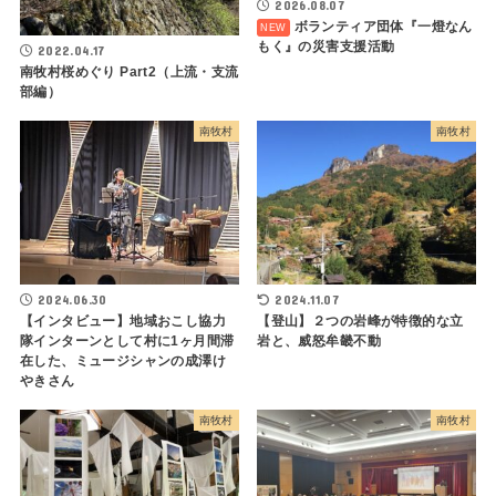
2026.08.07
ボランティア団体『一燈なん
もく』の災害支援活動
2022.04.17
南牧村桜めぐり Part2（上流・支流
部編）
南牧村
南牧村
2024.06.30
2024.11.07
【インタビュー】地域おこし協力
【登山】２つの岩峰が特徴的な立
隊インターンとして村に1ヶ月間滞
岩と、威怒牟畿不動
在した、ミュージシャンの成澤け
やきさん
南牧村
南牧村