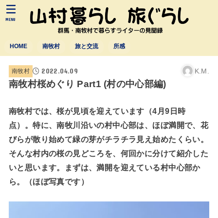
MENU
HOME
南牧村
旅と交流
所感
2022.04.09
K.M.
南牧村
南牧村桜めぐり Part1 (村の中心部編)
南牧村では、桜が見頃を迎えています（4月9日時
点）。特に、南牧川沿いの村中心部は、ほぼ満開で、花
びらが散り始めて緑の芽がチラチラ見え始めたくらい。
そんな村内の桜の見どころを、何回かに分けて紹介した
いと思います。まずは、満開を迎えている村中心部か
ら。（ほぼ写真です）