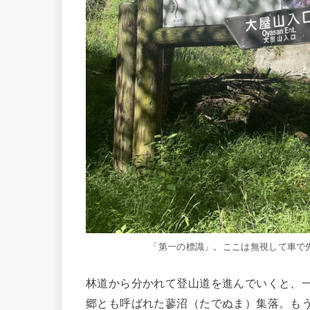
「第一の標識」。ここは無視して車で
林道から分かれて登山道を進んでいくと、
郷とも呼ばれた蓼沼（たでぬま）集落。も