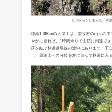
山頂から少し進んだ「展
標高1,080mの大屋山は、南牧村の山々
やかに登れば、1時間余りで山頂に到達で
落を結ぶ林道道場線の途中にあります。下
し、黒瀧山への分岐を左に進んで林道に入