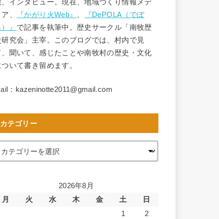
旅、インタビュー。現在、地域づくり情報メデ
ィア、
『かがり火Web』
、
『DePOLA（でぽ
ら）』
で記事を執筆中。歴史サークル「南牧歴
史研究会」主宰。このブログでは、村内で見
て、聞いて、感じたことや南牧村の歴史・文化
について書き留めます。
ail：kazeninotte2011@gmail.com
カテゴリー
2026年8月
月
火
水
木
金
土
日
1
2