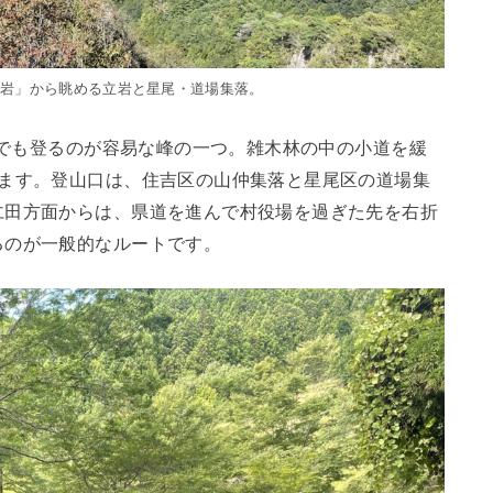
望岩」から眺める立岩と星尾・道場集落。
の中でも登るのが容易な峰の一つ。雑木林の中の小道を緩
きます。登山口は、住吉区の山仲集落と星尾区の道場集
仁田方面からは、県道を進んで村役場を過ぎた先を右折
るのが一般的なルートです。