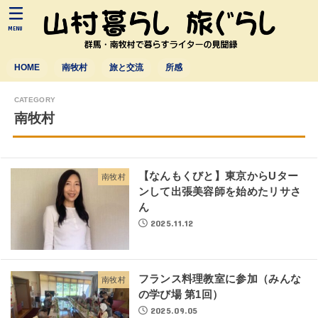
MENU
HOME
南牧村
旅と交流
所感
南牧村
【なんもくびと】東京からUター
南牧村
ンして出張美容師を始めたリサさ
ん
2025.11.12
フランス料理教室に参加（みんな
南牧村
の学び場 第1回）
2025.09.05