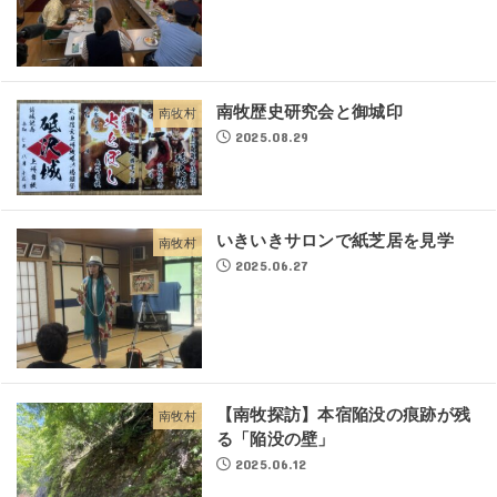
南牧歴史研究会と御城印
南牧村
2025.08.29
いきいきサロンで紙芝居を見学
南牧村
2025.06.27
【南牧探訪】本宿陥没の痕跡が残
南牧村
る「陥没の壁」
2025.06.12