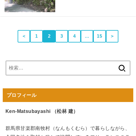
＜
1
2
3
4
…
15
＞
検
索:
プロフィール
Ken-Matsubayashi （松林 建）
群馬県甘楽郡南牧村（なんもくむら）で暮らしながら、